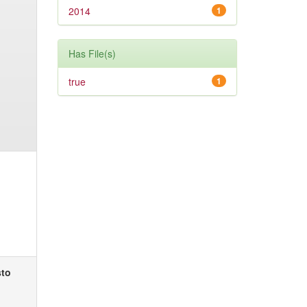
2014
1
Has File(s)
true
1
sto