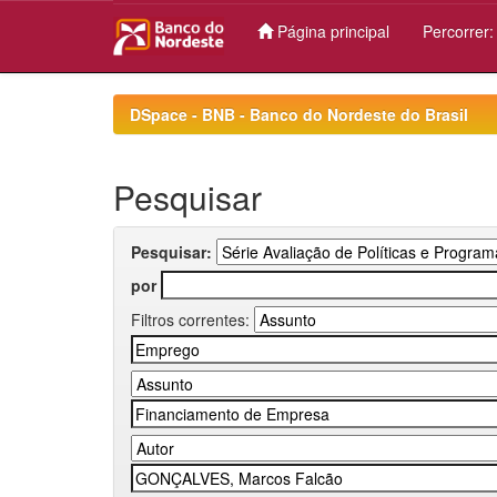
Página principal
Percorrer
Skip
navigation
DSpace - BNB - Banco do Nordeste do Brasil
Pesquisar
Pesquisar:
por
Filtros correntes: