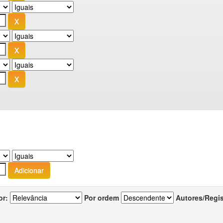
or:
Por ordem
Autores/Regi