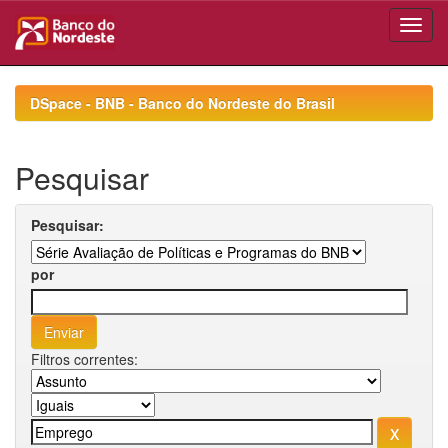
Skip
navigation
DSpace - BNB - Banco do Nordeste do Brasil
Pesquisar
Pesquisar:
por
Filtros correntes: