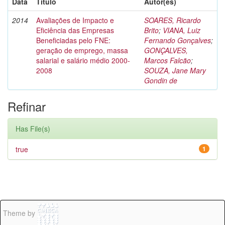
Data
Título
Autor(es)
2014
Avaliações de Impacto e
SOARES, Ricardo
Eficiência das Empresas
Brito
;
VIANA, Luiz
Beneficiadas pelo FNE:
Fernando Gonçalves
;
geração de emprego, massa
GONÇALVES,
salarial e salário médio 2000-
Marcos Falcão
;
2008
SOUZA, Jane Mary
Gondin de
Refinar
Has File(s)
true
1
Theme by