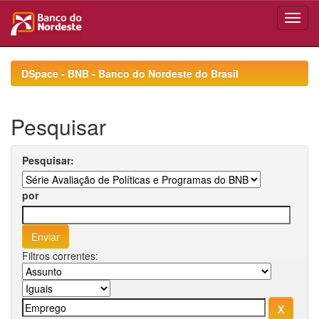
Skip
navigation
DSpace - BNB - Banco do Nordeste do Brasil
Pesquisar
Pesquisar:
por
Filtros correntes: