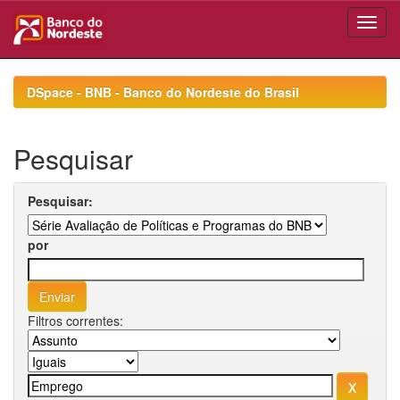
Skip
navigation
DSpace - BNB - Banco do Nordeste do Brasil
Pesquisar
Pesquisar:
por
Filtros correntes: