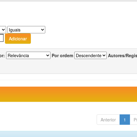
or:
Por ordem
Autores/Regi
Anterior
1
P