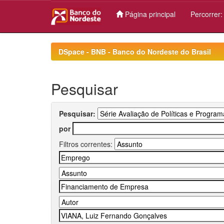
Página principal
Percorrer
Skip
navigation
DSpace - BNB - Banco do Nordeste do Brasil
Pesquisar
Pesquisar:
por
Filtros correntes: