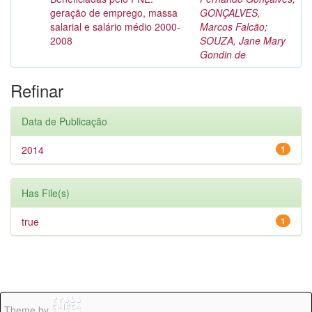
geração de emprego, massa
GONÇALVES,
salarial e salário médio 2000-
Marcos Falcão
;
2008
SOUZA, Jane Mary
Gondin de
Refinar
Data de Publicação
2014
1
Has File(s)
true
1
Theme by