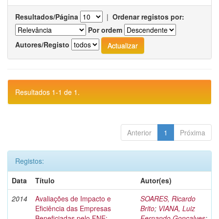
Resultados/Página
|
Ordenar registos por:
Por ordem
Autores/Registo
Resultados 1-1 de 1.
Anterior
1
Próxima
Registos:
Data
Título
Autor(es)
2014
Avaliações de Impacto e
SOARES, Ricardo
Eficiência das Empresas
Brito
;
VIANA, Luiz
Beneficiadas pelo FNE:
Fernando Gonçalves
;