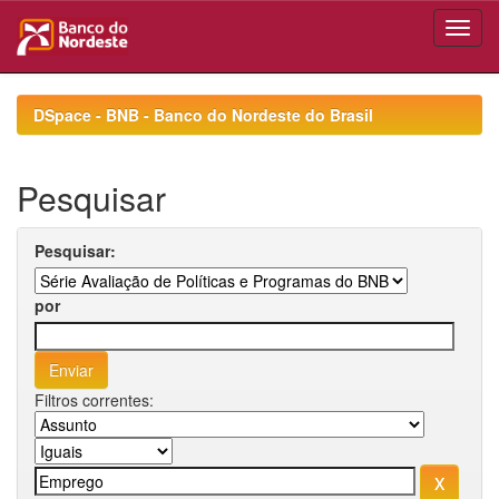
Skip
navigation
DSpace - BNB - Banco do Nordeste do Brasil
Pesquisar
Pesquisar:
por
Filtros correntes: