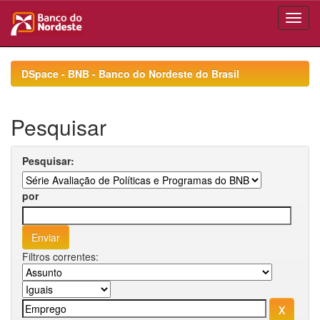
Skip
navigation
DSpace - BNB - Banco do Nordeste do Brasil
Pesquisar
Pesquisar:
por
Filtros correntes: