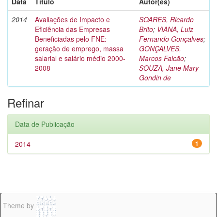
Data
Título
Autor(es)
2014
Avaliações de Impacto e
SOARES, Ricardo
Eficiência das Empresas
Brito
;
VIANA, Luiz
Beneficiadas pelo FNE:
Fernando Gonçalves
;
geração de emprego, massa
GONÇALVES,
salarial e salário médio 2000-
Marcos Falcão
;
2008
SOUZA, Jane Mary
Gondin de
Refinar
Data de Publicação
2014
1
Theme by