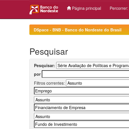
Página principal
Percorrer
Skip
navigation
DSpace - BNB - Banco do Nordeste do Brasil
Pesquisar
Pesquisar:
por
Filtros correntes: