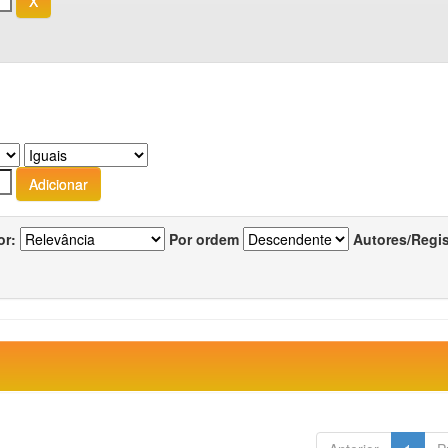
or:
Por ordem
Autores/Regi