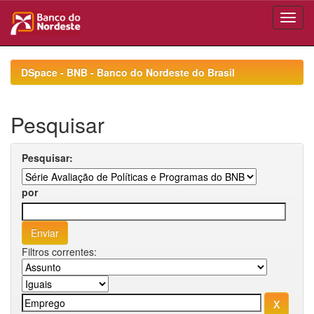
Skip
navigation
DSpace - BNB - Banco do Nordeste do Brasil
Pesquisar
Pesquisar:
por
Filtros correntes: