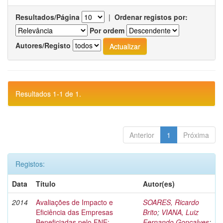
Resultados/Página
|
Ordenar registos por:
Por ordem
Autores/Registo
Resultados 1-1 de 1.
Anterior
1
Próxima
Registos:
Data
Título
Autor(es)
2014
Avaliações de Impacto e
SOARES, Ricardo
Eficiência das Empresas
Brito
;
VIANA, Luiz
Beneficiadas pelo FNE:
Fernando Gonçalves
;