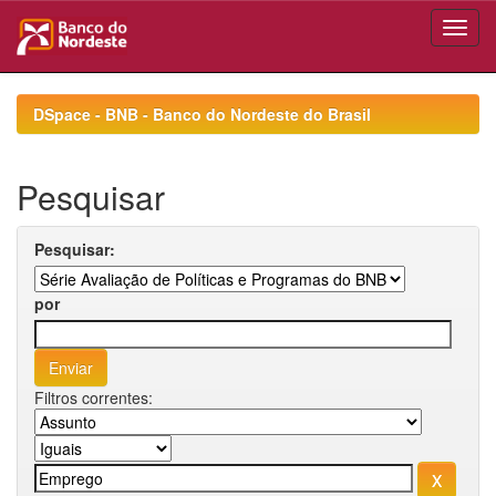
Skip
navigation
DSpace - BNB - Banco do Nordeste do Brasil
Pesquisar
Pesquisar:
por
Filtros correntes: