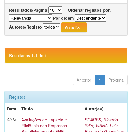
Resultados/Página
|
Ordenar registos por:
Por ordem
Autores/Registo
Resultados 1-1 de 1.
Anterior
1
Próxima
Registos:
Data
Título
Autor(es)
2014
Avaliações de Impacto e
SOARES, Ricardo
Eficiência das Empresas
Brito
;
VIANA, Luiz
Beneficiadas pelo FNE:
Fernando Gonçalves
;