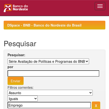
Skip
navigation
DSpace - BNB - Banco do Nordeste do Brasil
Pesquisar
Pesquisar:
por
Filtros correntes: