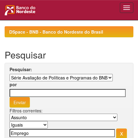
Skip
navigation
DSpace - BNB - Banco do Nordeste do Brasil
Pesquisar
Pesquisar:
por
Filtros correntes: