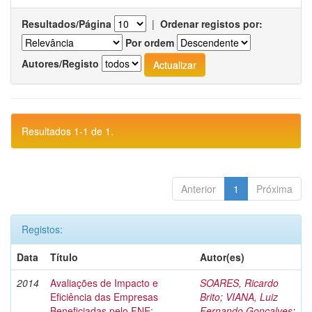
Resultados/Página
|
Ordenar registos por:
Por ordem
Autores/Registo
Resultados 1-1 de 1.
Anterior
1
Próxima
Registos:
Data
Título
Autor(es)
2014
Avaliações de Impacto e
SOARES, Ricardo
Eficiência das Empresas
Brito
;
VIANA, Luiz
Beneficiadas pelo FNE:
Fernando Gonçalves
;