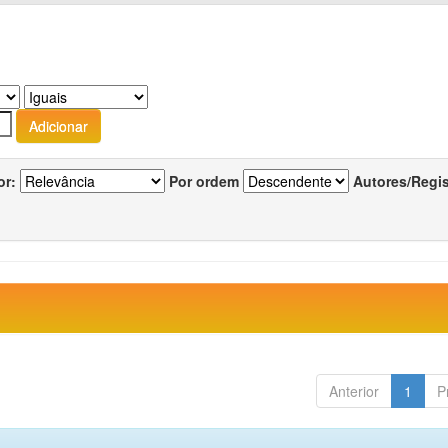
or:
Por ordem
Autores/Regi
Anterior
1
P