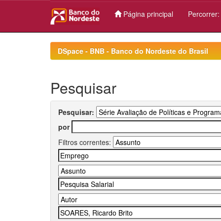
Página principal
Percorrer
Skip
navigation
DSpace - BNB - Banco do Nordeste do Brasil
Pesquisar
Pesquisar:
por
Filtros correntes: