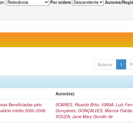
or:
Por ordem
Autores/Regi
Anterior
1
P
Autor(es)
esas Beneficiadas pelo
SOARES, Ricardo Brito
;
VIANA, Luiz Fer
salário médio 2000-2008
Gonçalves
;
GONÇALVES, Marcos Falcão
SOUZA, Jane Mary Gondin de