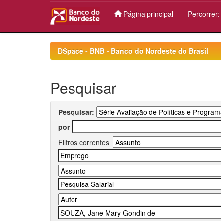
Página principal
Percorrer
Skip
navigation
DSpace - BNB - Banco do Nordeste do Brasil
Pesquisar
Pesquisar:
por
Filtros correntes: