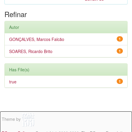
Refinar
Autor
GONÇALVES, Marcos Falcão
1
SOARES, Ricardo Brito
1
Has File(s)
true
1
Theme by