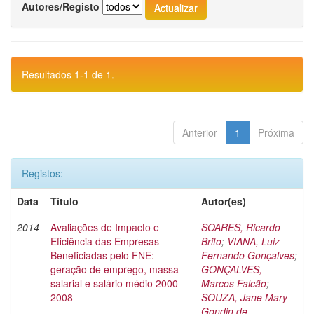
Autores/Registo
Resultados 1-1 de 1.
Anterior
1
Próxima
Registos:
Data
Título
Autor(es)
2014
Avaliações de Impacto e
SOARES, Ricardo
Eficiência das Empresas
Brito
;
VIANA, Luiz
Beneficiadas pelo FNE:
Fernando Gonçalves
;
geração de emprego, massa
GONÇALVES,
salarial e salário médio 2000-
Marcos Falcão
;
2008
SOUZA, Jane Mary
Gondin de