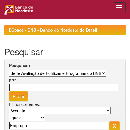
Skip
navigation
DSpace - BNB - Banco do Nordeste do Brasil
Pesquisar
Pesquisar:
por
Filtros correntes: