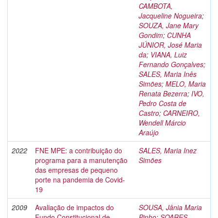
CAMBOTA,
Jacqueline Nogueira
;
SOUZA, Jane Mary
Gondim
;
CUNHA
JÚNIOR, José Maria
da
;
VIANA, Luiz
Fernando Gonçalves
;
SALES, Maria Inês
Simões
;
MELO, Maria
Renata Bezerra
;
IVO,
Pedro Costa de
Castro
;
CARNEIRO,
Wendell Márcio
Araújo
2022
FNE MPE: a contribuição do
SALES, Maria Inez
programa para a manutenção
Simões
das empresas de pequeno
porte na pandemia de Covid-
19
2009
Avaliação de impactos do
SOUSA, Jânia Maria
Fundo Constitucional de
Pinho
;
SOARES,