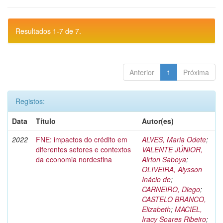
Resultados 1-7 de 7.
Anterior
1
Próxima
Registos:
Data
Título
Autor(es)
2022
FNE: impactos do crédito em
ALVES, Maria Odete
;
diferentes setores e contextos
VALENTE JÚNIOR,
da economia nordestina
Airton Saboya
;
OLIVEIRA, Alysson
Inácio de
;
CARNEIRO, Diego
;
CASTELO BRANCO,
Elizabeth
;
MACIEL,
Iracy Soares Ribeiro
;