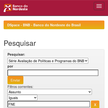
Skip
navigation
DSpace - BNB - Banco do Nordeste do Brasil
Pesquisar
Pesquisar:
por
Filtros correntes: