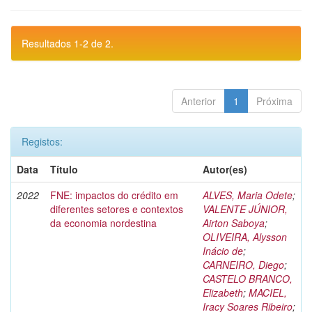
Resultados 1-2 de 2.
Anterior
1
Próxima
Registos:
Data
Título
Autor(es)
2022
FNE: impactos do crédito em
ALVES, Maria Odete
;
diferentes setores e contextos
VALENTE JÚNIOR,
da economia nordestina
Airton Saboya
;
OLIVEIRA, Alysson
Inácio de
;
CARNEIRO, Diego
;
CASTELO BRANCO,
Elizabeth
;
MACIEL,
Iracy Soares Ribeiro
;