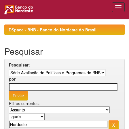
Skip
navigation
DSpace - BNB - Banco do Nordeste do Brasil
Pesquisar
Pesquisar:
por
Filtros correntes: