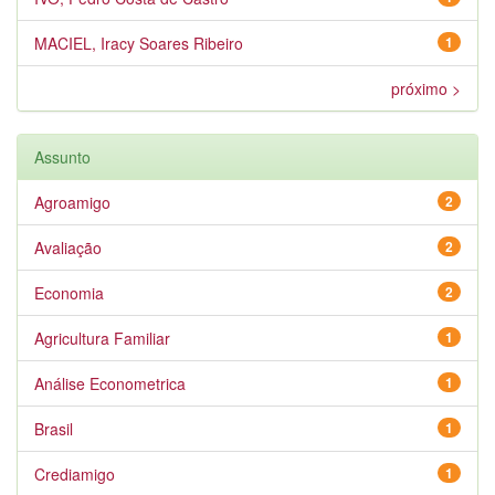
MACIEL, Iracy Soares Ribeiro
1
próximo >
Assunto
Agroamigo
2
Avaliação
2
Economia
2
Agricultura Familiar
1
Análise Econometrica
1
Brasil
1
Crediamigo
1