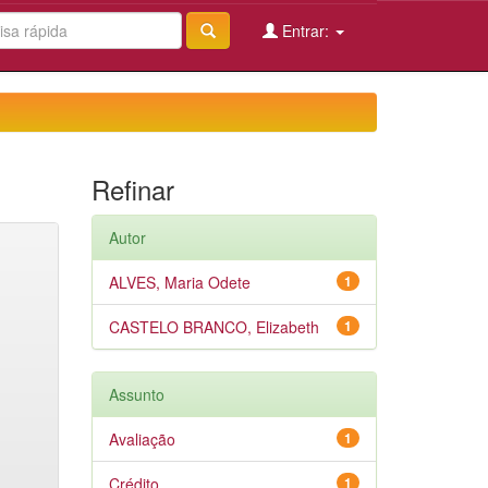
Entrar:
Refinar
Autor
ALVES, Maria Odete
1
CASTELO BRANCO, Elizabeth
1
Assunto
Avaliação
1
Crédito
1