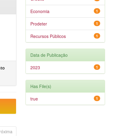
Economia
1
Prodeter
1
Recursos Públicos
1
Data de Publicação
2023
1
sto
Has File(s)
true
1
róxima