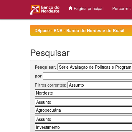
Página principal
Percorrer
Skip
navigation
DSpace - BNB - Banco do Nordeste do Brasil
Pesquisar
Pesquisar:
por
Filtros correntes: