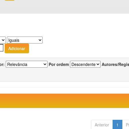
or:
Por ordem
Autores/Regi
Anterior
1
P