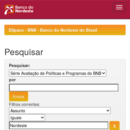
Skip
navigation
DSpace - BNB - Banco do Nordeste do Brasil
Pesquisar
Pesquisar:
por
Filtros correntes: