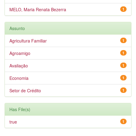
MELO, Maria Renata Bezerra
1
Assunto
Agricultura Familiar
1
Agroamigo
1
Avaliação
1
Economia
1
Setor de Crédito
1
Has File(s)
true
1