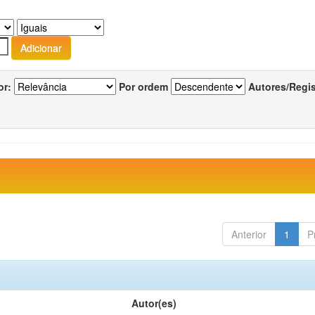
or:
Por ordem
Autores/Regi
Anterior
1
P
Autor(es)