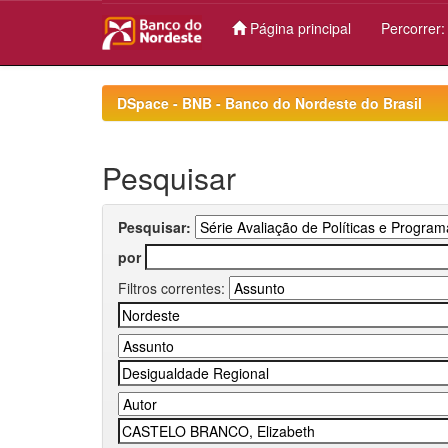
Página principal
Percorrer
Skip
navigation
DSpace - BNB - Banco do Nordeste do Brasil
Pesquisar
Pesquisar:
por
Filtros correntes: