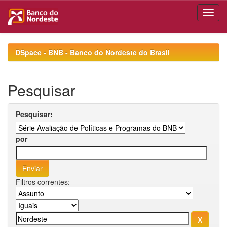
Skip
navigation
DSpace - BNB - Banco do Nordeste do Brasil
Pesquisar
Pesquisar:
por
Filtros correntes: