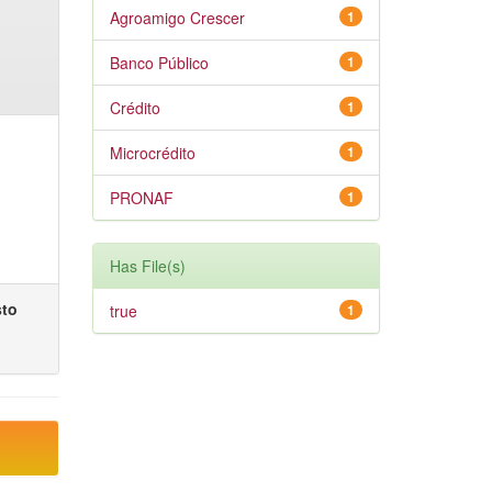
Agroamigo Crescer
1
Banco Público
1
Crédito
1
Microcrédito
1
PRONAF
1
Has File(s)
sto
true
1