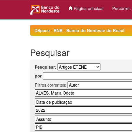
Página principal
Percorrer
Skip
navigation
DSpace - BNB - Banco do Nordeste do Brasil
Pesquisar
Pesquisar:
por
Filtros correntes: