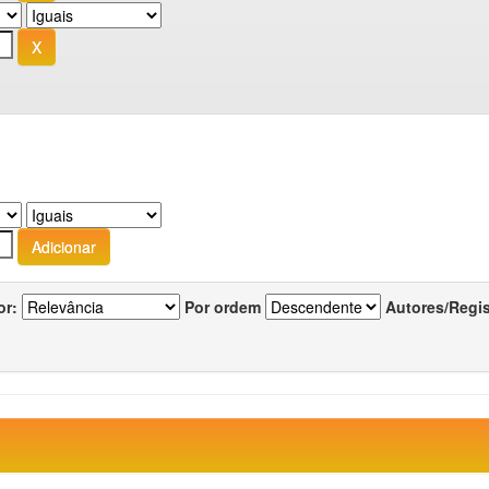
or:
Por ordem
Autores/Regi