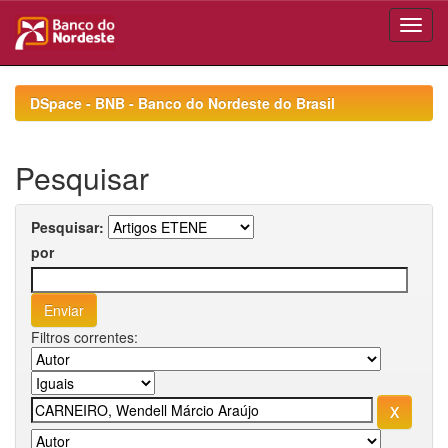
Skip
navigation
DSpace - BNB - Banco do Nordeste do Brasil
Pesquisar
Pesquisar:
por
Filtros correntes: