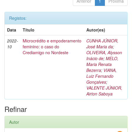
Anterior
1
Próxima
Registos:
Data
Título
Autor(es)
2022-
Microcrédito e empoderamento
CUNHA JÚNIOR,
10
feminino: o caso do
José Maria da
;
Crediamigo no Nordeste
OLIVEIRA, Alysson
Inácio de
;
MELO,
Maria Renata
Bezerra
;
VIANA,
Luiz Fernando
Gonçalves
;
VALENTE JÚNIOR,
Airton Saboya
Refinar
Autor