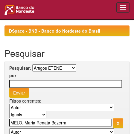
Skip
navigation
DSpace - BNB - Banco do Nordeste do Brasil
Pesquisar
Pesquisar:
por
Filtros correntes: