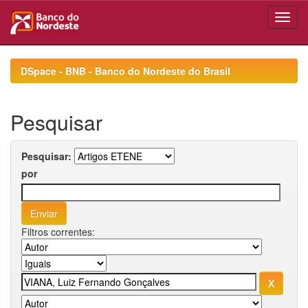
Skip
navigation
DSpace - BNB - Banco do Nordeste do Brasil
Pesquisar
Pesquisar:
por
Filtros correntes: