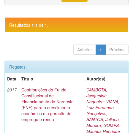
Resultados 1-1 de 1.
Anterior
1
Próxima
Registos:
Data
Título
Autor(es)
2017
Contribuições do Fundo
CAMBOTA,
Constitucional de
Jacqueline
Financiamento do Nordeste
Nogueira
;
VIANA,
(FNE) para o crescimento
Luiz Fernando
econômico e a geração de
Gonçalves
;
emprego e renda
SANTOS, Juliana
Moreira
;
GOMES,
Magnus Henrique