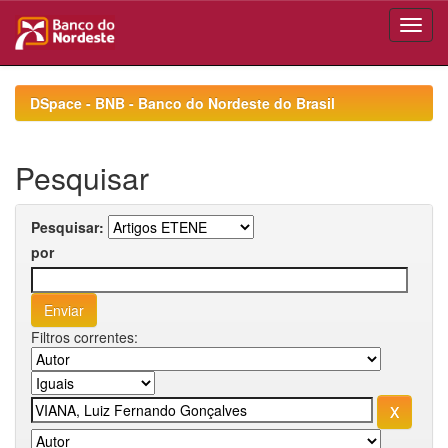
Skip
navigation
DSpace - BNB - Banco do Nordeste do Brasil
Pesquisar
Pesquisar:
por
Filtros correntes: