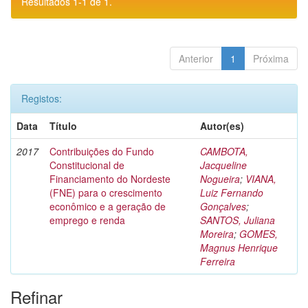
Resultados 1-1 de 1.
Anterior
1
Próxima
Registos:
Data
Título
Autor(es)
2017
Contribuições do Fundo
CAMBOTA,
Constitucional de
Jacqueline
Financiamento do Nordeste
Nogueira
;
VIANA,
(FNE) para o crescimento
Luiz Fernando
econômico e a geração de
Gonçalves
;
emprego e renda
SANTOS, Juliana
Moreira
;
GOMES,
Magnus Henrique
Ferreira
Refinar