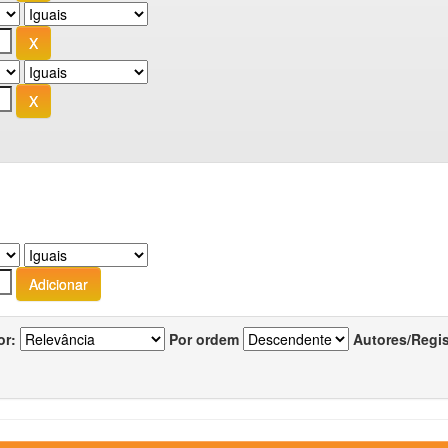
or:
Por ordem
Autores/Regi