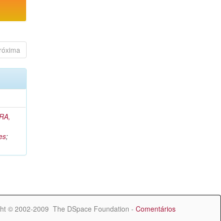
róxima
RA,
es
;
ht © 2002-2009 The DSpace Foundation -
Comentários