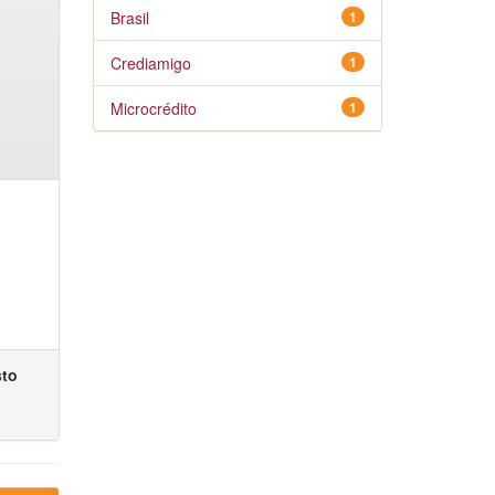
Brasil
1
Crediamigo
1
Microcrédito
1
sto