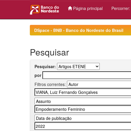
Página principal
Percorrer
Skip
navigation
DSpace - BNB - Banco do Nordeste do Brasil
Pesquisar
Pesquisar:
por
Filtros correntes: