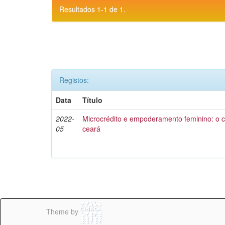
Resultados 1-1 de 1.
Registos:
Data
Título
2022-
Microcrédito e empoderamento feminino: o 
05
ceará
Theme by