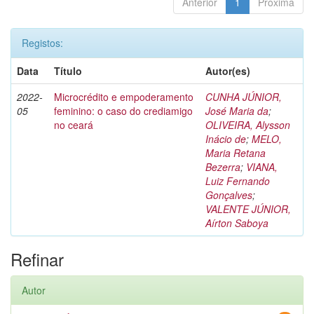
Anterior
1
Próxima
Registos:
Data
Título
Autor(es)
2022-
Microcrédito e empoderamento
CUNHA JÚNIOR,
05
feminino: o caso do crediamigo
José Maria da
;
no ceará
OLIVEIRA, Alysson
Inácio de
;
MELO,
Maria Retana
Bezerra
;
VIANA,
Luiz Fernando
Gonçalves
;
VALENTE JÚNIOR,
Aírton Saboya
Refinar
Autor