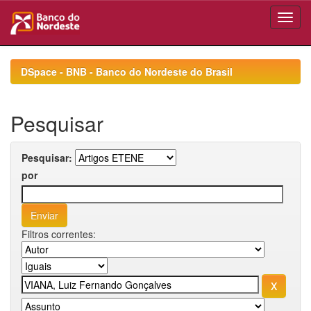
Skip
navigation
DSpace - BNB - Banco do Nordeste do Brasil
Pesquisar
Pesquisar:
por
Filtros correntes: