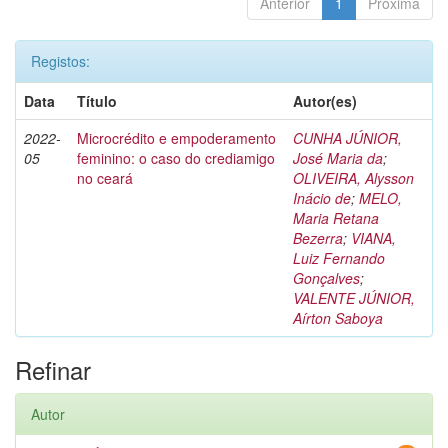
Anterior
1
Próxima
Registos:
Data
Título
Autor(es)
2022-
Microcrédito e empoderamento
CUNHA JÚNIOR,
05
feminino: o caso do crediamigo
José Maria da
;
no ceará
OLIVEIRA, Alysson
Inácio de
;
MELO,
Maria Retana
Bezerra
;
VIANA,
Luiz Fernando
Gonçalves
;
VALENTE JÚNIOR,
Aírton Saboya
Refinar
Autor