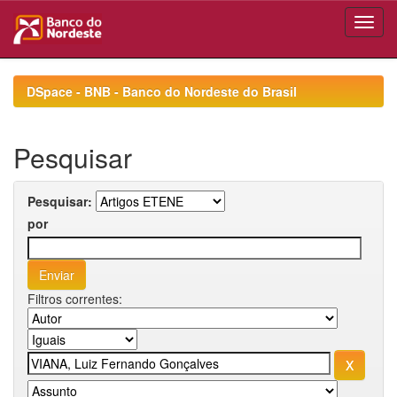
Skip
navigation
DSpace - BNB - Banco do Nordeste do Brasil
Pesquisar
Pesquisar:
por
Filtros correntes: