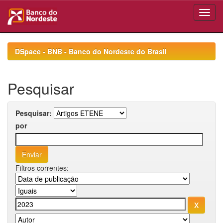
Skip
navigation
DSpace - BNB - Banco do Nordeste do Brasil
Pesquisar
Pesquisar:
por
Filtros correntes: