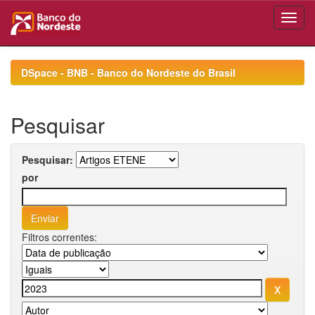
Skip
navigation
DSpace - BNB - Banco do Nordeste do Brasil
Pesquisar
Pesquisar:
por
Filtros correntes: