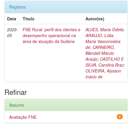
Registos:
Data
Título
Autor(es)
2023-
FNE Rural: perfil dos clientes e
ALVES, Maria Odete
;
05
desempenho operacional na
ARAÚJO, Lídia
área de atuação da Sudene
Maria Vasconcelos
de
;
CARNEIRO,
Wendell Márcio
Araújo
;
CASTILHO E
SILVA, Carolina Braz
;
OLIVEIRA, Alysson
Inácio de
Refinar
Assunto
Avaliação FNE
1