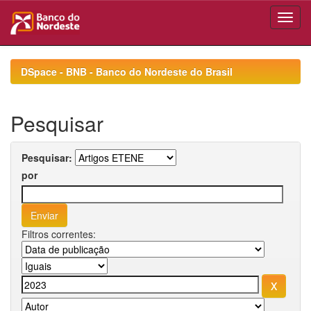
Skip
navigation
DSpace - BNB - Banco do Nordeste do Brasil
Pesquisar
Pesquisar:
por
Filtros correntes: