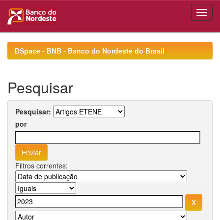
Skip
navigation
DSpace - BNB - Banco do Nordeste do Brasil
Pesquisar
Pesquisar:
por
Filtros correntes: