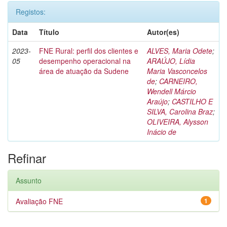
Registos:
Data
Título
Autor(es)
2023-
FNE Rural: perfil dos clientes e
ALVES, Maria Odete
;
05
desempenho operacional na
ARAÚJO, Lídia
área de atuação da Sudene
Maria Vasconcelos
de
;
CARNEIRO,
Wendell Márcio
Araújo
;
CASTILHO E
SILVA, Carolina Braz
;
OLIVEIRA, Alysson
Inácio de
Refinar
Assunto
Avaliação FNE
1