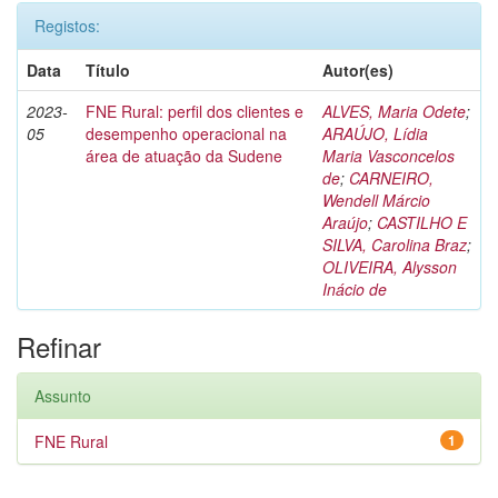
Registos:
Data
Título
Autor(es)
2023-
FNE Rural: perfil dos clientes e
ALVES, Maria Odete
;
05
desempenho operacional na
ARAÚJO, Lídia
área de atuação da Sudene
Maria Vasconcelos
de
;
CARNEIRO,
Wendell Márcio
Araújo
;
CASTILHO E
SILVA, Carolina Braz
;
OLIVEIRA, Alysson
Inácio de
Refinar
Assunto
FNE Rural
1