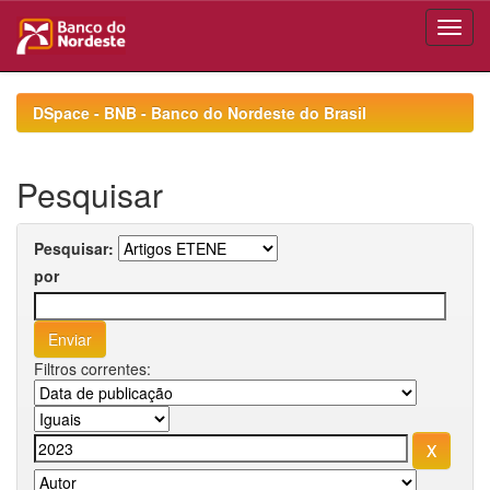
Skip
navigation
DSpace - BNB - Banco do Nordeste do Brasil
Pesquisar
Pesquisar:
por
Filtros correntes: