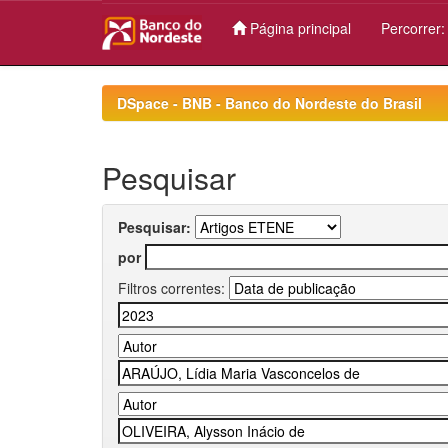
Página principal
Percorrer
Skip
navigation
DSpace - BNB - Banco do Nordeste do Brasil
Pesquisar
Pesquisar:
por
Filtros correntes: