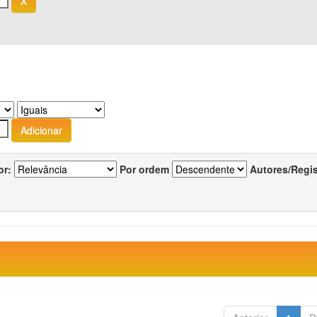
or:
Por ordem
Autores/Regi