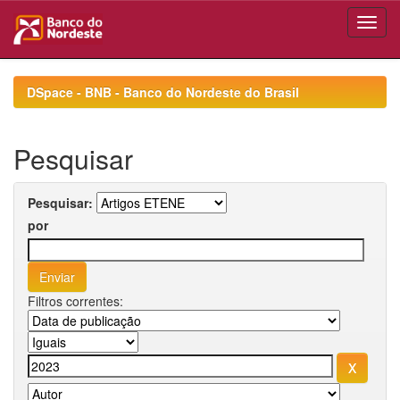
Skip
navigation
DSpace - BNB - Banco do Nordeste do Brasil
Pesquisar
Pesquisar:
por
Filtros correntes: