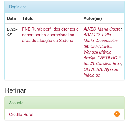
Registos:
Data
Título
Autor(es)
2023-
FNE Rural: perfil dos clientes e
ALVES, Maria Odete
;
05
desempenho operacional na
ARAÚJO, Lídia
área de atuação da Sudene
Maria Vasconcelos
de
;
CARNEIRO,
Wendell Márcio
Araújo
;
CASTILHO E
SILVA, Carolina Braz
;
OLIVEIRA, Alysson
Inácio de
Refinar
Assunto
Crédito Rural
1