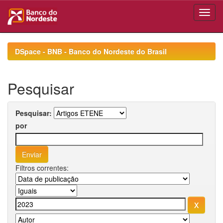
Skip
navigation
DSpace - BNB - Banco do Nordeste do Brasil
Pesquisar
Pesquisar:
por
Filtros correntes: