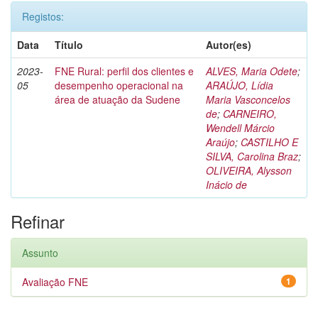
Registos:
Data
Título
Autor(es)
2023-
FNE Rural: perfil dos clientes e
ALVES, Maria Odete
;
05
desempenho operacional na
ARAÚJO, Lídia
área de atuação da Sudene
Maria Vasconcelos
de
;
CARNEIRO,
Wendell Márcio
Araújo
;
CASTILHO E
SILVA, Carolina Braz
;
OLIVEIRA, Alysson
Inácio de
Refinar
Assunto
Avaliação FNE
1