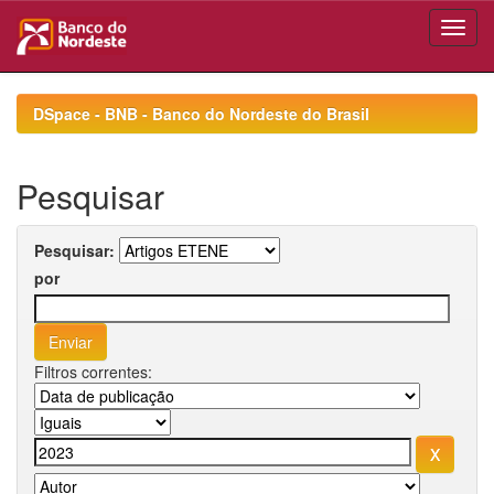
Skip
navigation
DSpace - BNB - Banco do Nordeste do Brasil
Pesquisar
Pesquisar:
por
Filtros correntes: