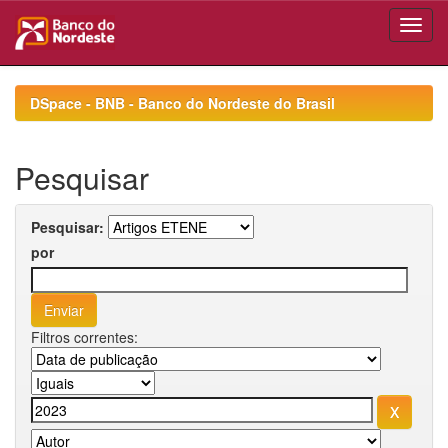
Skip
navigation
DSpace - BNB - Banco do Nordeste do Brasil
Pesquisar
Pesquisar:
por
Filtros correntes: