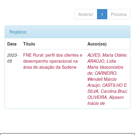
Anterior
1
Próxima
Registos:
Data
Título
Autor(es)
2023-
FNE Rural: perfil dos clientes e
ALVES, Maria Odete
;
05
desempenho operacional na
ARAÚJO, Lídia
área de atuação da Sudene
Maria Vasconcelos
de
;
CARNEIRO,
Wendell Márcio
Araújo
;
CASTILHO E
SILVA, Carolina Braz
;
OLIVEIRA, Alysson
Inácio de