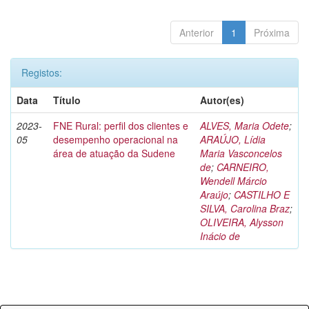
Anterior
1
Próxima
Registos:
Data
Título
Autor(es)
2023-
FNE Rural: perfil dos clientes e
ALVES, Maria Odete
;
05
desempenho operacional na
ARAÚJO, Lídia
área de atuação da Sudene
Maria Vasconcelos
de
;
CARNEIRO,
Wendell Márcio
Araújo
;
CASTILHO E
SILVA, Carolina Braz
;
OLIVEIRA, Alysson
Inácio de