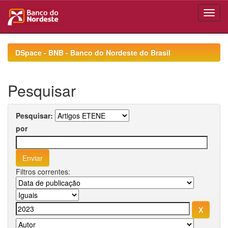
Skip
navigation
DSpace - BNB - Banco do Nordeste do Brasil
Pesquisar
Pesquisar:
por
Filtros correntes: