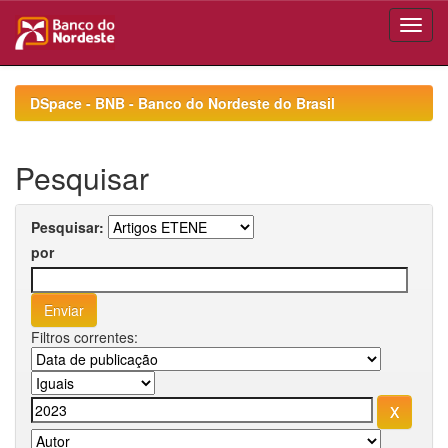
Skip
navigation
DSpace - BNB - Banco do Nordeste do Brasil
Pesquisar
Pesquisar:
por
Filtros correntes: