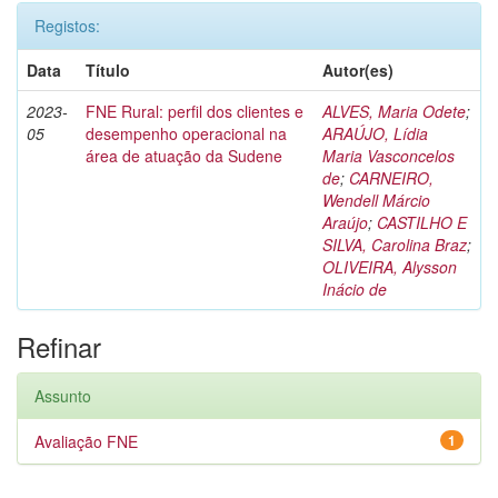
Registos:
Data
Título
Autor(es)
2023-
FNE Rural: perfil dos clientes e
ALVES, Maria Odete
;
05
desempenho operacional na
ARAÚJO, Lídia
área de atuação da Sudene
Maria Vasconcelos
de
;
CARNEIRO,
Wendell Márcio
Araújo
;
CASTILHO E
SILVA, Carolina Braz
;
OLIVEIRA, Alysson
Inácio de
Refinar
Assunto
Avaliação FNE
1