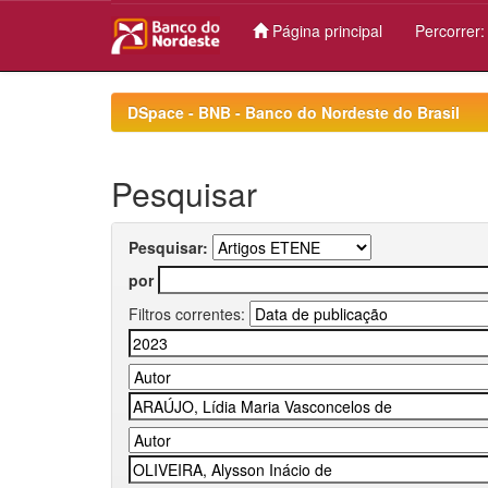
Página principal
Percorrer
Skip
navigation
DSpace - BNB - Banco do Nordeste do Brasil
Pesquisar
Pesquisar:
por
Filtros correntes: