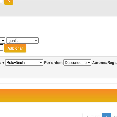
or:
Por ordem
Autores/Regi