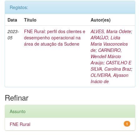
Registos:
Data
Título
Autor(es)
2023-
FNE Rural: perfil dos clientes e
ALVES, Maria Odete
;
05
desempenho operacional na
ARAÚJO, Lídia
área de atuação da Sudene
Maria Vasconcelos
de
;
CARNEIRO,
Wendell Márcio
Araújo
;
CASTILHO E
SILVA, Carolina Braz
;
OLIVEIRA, Alysson
Inácio de
Refinar
Assunto
FNE Rural
1