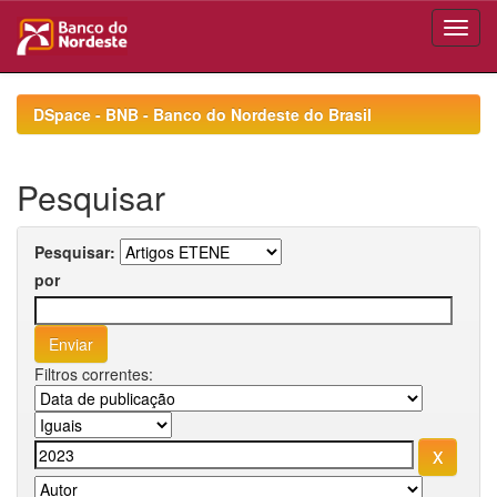
Skip
navigation
DSpace - BNB - Banco do Nordeste do Brasil
Pesquisar
Pesquisar:
por
Filtros correntes: