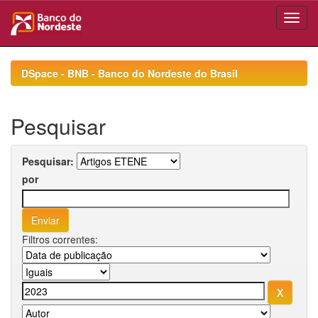
Skip
navigation
DSpace - BNB - Banco do Nordeste do Brasil
Pesquisar
Pesquisar:
por
Filtros correntes: