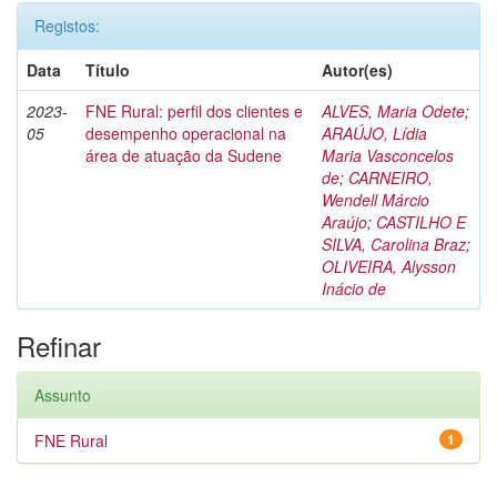
Registos:
Data
Título
Autor(es)
2023-
FNE Rural: perfil dos clientes e
ALVES, Maria Odete
;
05
desempenho operacional na
ARAÚJO, Lídia
área de atuação da Sudene
Maria Vasconcelos
de
;
CARNEIRO,
Wendell Márcio
Araújo
;
CASTILHO E
SILVA, Carolina Braz
;
OLIVEIRA, Alysson
Inácio de
Refinar
Assunto
FNE Rural
1