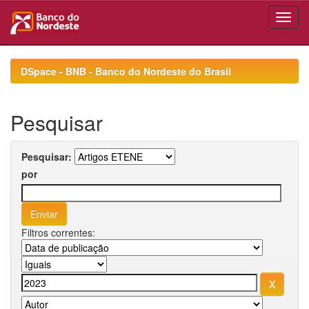
Skip
navigation
DSpace - BNB - Banco do Nordeste do Brasil
Pesquisar
Pesquisar:
por
Filtros correntes: