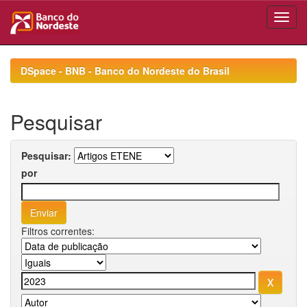
Skip
navigation
DSpace - BNB - Banco do Nordeste do Brasil
Pesquisar
Pesquisar:
por
Filtros correntes: