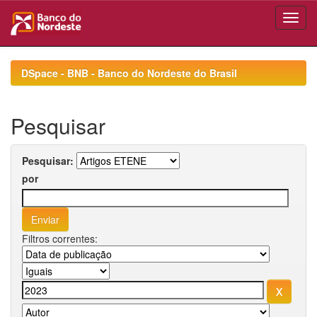
Skip
navigation
DSpace - BNB - Banco do Nordeste do Brasil
Pesquisar
Pesquisar:
por
Filtros correntes: