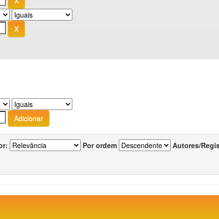
or:
Por ordem
Autores/Regi