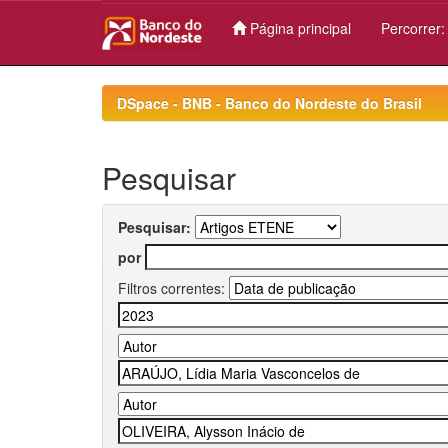
Página principal
Percorrer
Skip
navigation
DSpace - BNB - Banco do Nordeste do Brasil
Pesquisar
Pesquisar:
por
Filtros correntes: