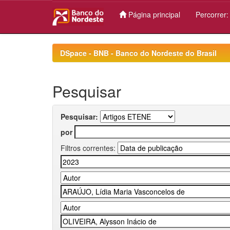
Página principal
Percorrer
Skip
navigation
DSpace - BNB - Banco do Nordeste do Brasil
Pesquisar
Pesquisar:
por
Filtros correntes: