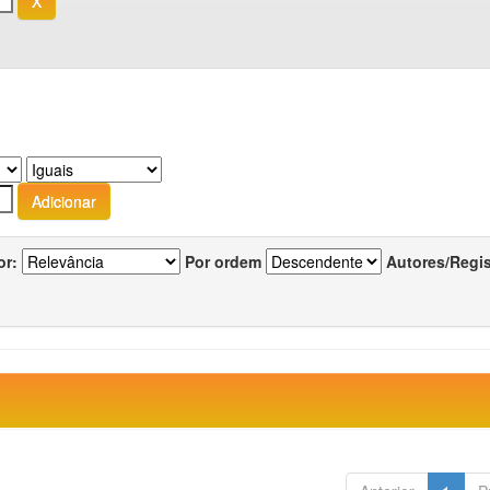
or:
Por ordem
Autores/Regi