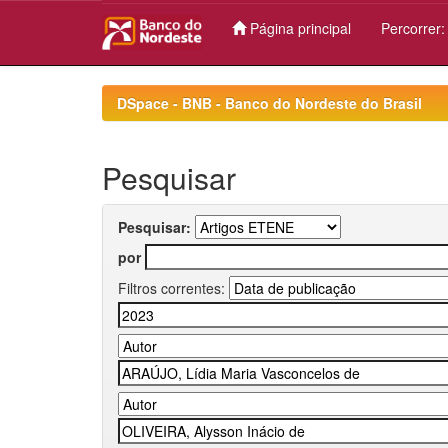
Página principal
Percorrer
Skip
navigation
DSpace - BNB - Banco do Nordeste do Brasil
Pesquisar
Pesquisar:
por
Filtros correntes: