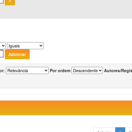
or:
Por ordem
Autores/Regi